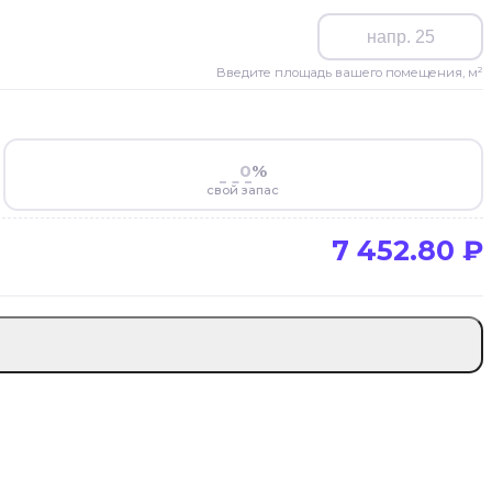
Введите площадь вашего помещения, м²
%
свой запас
7 452.80
₽