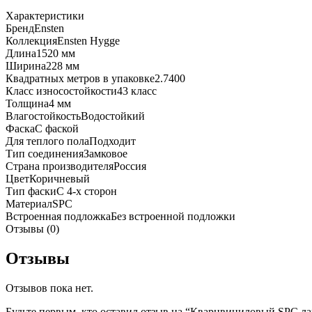
ECO
Характеристики
102-
Бренд
Ensten
12
Коллекция
Ensten Hygge
Камелия
Длина
1520 мм
Ширина
228 мм
Квадратных метров в упаковке
2.7400
Класс износостойкости
43 класс
Толщина
4 мм
Влагостойкость
Водостойкий
Фаска
С фаской
Для теплого пола
Подходит
Тип соединения
Замковое
Страна производителя
Россия
Цвет
Коричневый
Тип фаски
С 4-х сторон
Материал
SPC
Встроенная подложка
Без встроенной подложки
Отзывы (0)
Отзывы
Отзывов пока нет.
Будьте первым, кто оставил отзыв на “Кварцвиниловый SPC л