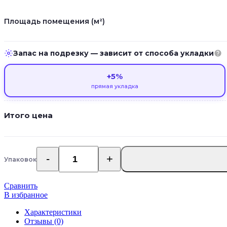
Площадь помещения (м²)
Запас на подрезку — зависит от способа укладки
+5%
прямая укладка
Итого цена
Упаковок
Количество
товара
Кварцвиниловый
Сравнить
SPC
В избранное
ламинат
Ensten
Характеристики
Hygge
Отзывы (0)