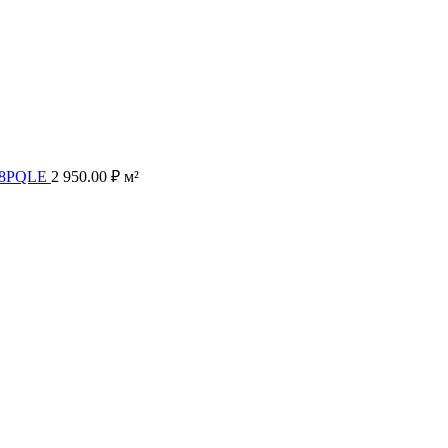
548PQLE
2 950.00
₽
м²