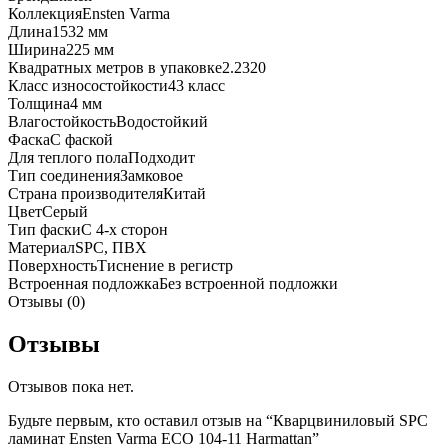
Коллекция
Ensten Varma
Длина
1532 мм
Ширина
225 мм
Квадратных метров в упаковке
2.2320
Класс износостойкости
43 класс
Толщина
4 мм
Влагостойкость
Водостойкий
Фаска
С фаской
Для теплого пола
Подходит
Тип соединения
Замковое
Страна производителя
Китай
Цвет
Серый
Тип фаски
С 4-х сторон
Материал
SPC, ПВХ
Поверхность
Тиснение в регистр
Встроенная подложка
Без встроенной подложки
Отзывы (0)
Отзывы
Отзывов пока нет.
Будьте первым, кто оставил отзыв на “Кварцвиниловый SPC
ламинат Ensten Varma ECO 104-11 Harmattan”