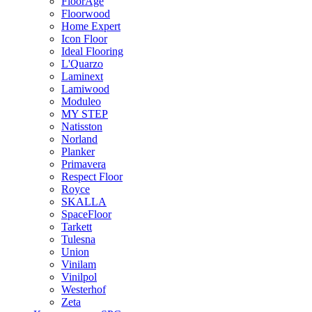
FloorAge
Floorwood
Home Expert
Icon Floor
Ideal Flooring
L'Quarzo
Laminext
Lamiwood
Moduleo
MY STEP
Natisston
Norland
Planker
Primavera
Respect Floor
Royce
SKALLA
SpaceFloor
Tarkett
Tulesna
Union
Vinilam
Vinilpol
Westerhof
Zeta