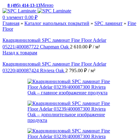
Меню
8 (495) 414-13-13
c 10:00 до 19:00
0
элемент
0.00
₽
Главная
»
Каталог напольных покрытий
»
SPC ламинат
»
Fine
Floor
Кварцвиниловый SPC ламинат Fine Floor Adelar
05221/400087722 Chapman Oak
2 610.00
₽
/ м²
Назад к товарам
Кварцвиниловый SPC ламинат Fine Floor Adelar
03220/400087424 Riviera Оаk
2 795.00
₽
/ м²