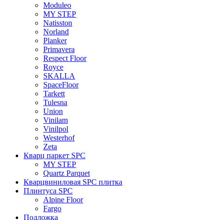
Moduleo
MY STEP
Natisston
Norland
Planker
Primavera
Respect Floor
Royce
SKALLA
SpaceFloor
Tarkett
Tulesna
Union
Vinilam
Vinilpol
Westerhof
Zeta
Кварц паркет SPC
MY STEP
Quartz Parquet
Кварцвиниловая SPC плитка
Плинтуса SPC
Alpine Floor
Fargo
Подложка