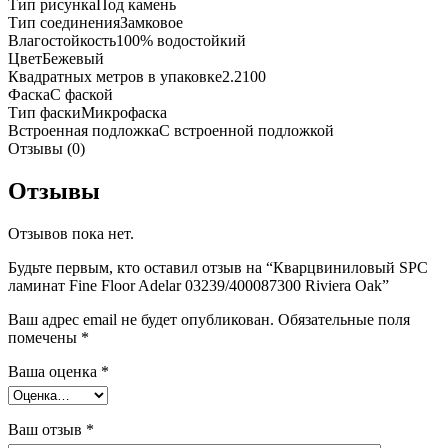
Тип рисунка
Под камень
Тип соединения
Замковое
Влагостойкость
100% водостойкий
Цвет
Бежевый
Квадратных метров в упаковке
2.2100
Фаска
С фаской
Тип фаски
Микрофаска
Встроенная подложка
С встроенной подложкой
Отзывы (0)
Отзывы
Отзывов пока нет.
Будьте первым, кто оставил отзыв на “Кварцвиниловый SPC
ламинат Fine Floor Adelar 03239/400087300 Riviera Оаk”
Ваш адрес email не будет опубликован.
Обязательные поля
помечены
*
Ваша оценка
*
Ваш отзыв
*