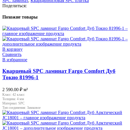
SPC ламинат
,
Кварцвиниловая SPC плитка
Поделиться:
Похожие товары
В корзину
Сравнить
В избранное
Кварцевый SPC ламинат Fargo Comfort Дуб
Токио 81996-1
2 590.00
₽
м²
Класс:
42 класс
Толщина:
4 мм
Материал:
SPC
Тип соединения:
Замковое