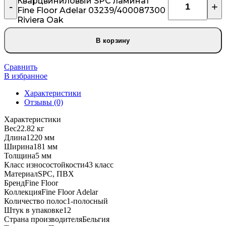
Кварцвиниловый SPC ламинат
Fine Floor Adelar 03239/400087300
Riviera Оаk
В корзину
Сравнить
В избранное
Характеристики
Отзывы (0)
Характеристики
Вес
22.82 кг
Длина
1220 мм
Ширина
181 мм
Толщина
5 мм
Класс износостойкости
43 класс
Материал
SPC, ПВХ
Бренд
Fine Floor
Коллекция
Fine Floor Adelar
Количество полос
1-полосный
Штук в упаковке
12
Страна производителя
Бельгия