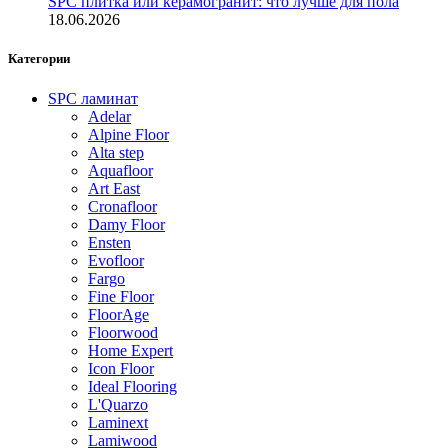
SPC плитка или керамогранит: что лучше для пола
18.06.2026
Категории
SPC ламинат
Adelar
Alpine Floor
Alta step
Aquafloor
Art East
Cronafloor
Damy Floor
Ensten
Evofloor
Fargo
Fine Floor
FloorAge
Floorwood
Home Expert
Icon Floor
Ideal Flooring
L'Quarzo
Laminext
Lamiwood