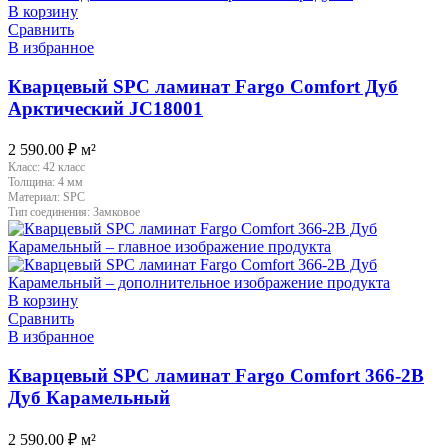
В корзину
Сравнить
В избранное
Кварцевый SPC ламинат Fargo Comfort Дуб
Арктический JC18001
2 590.00
₽
м²
Класс:
42 класс
Толщина:
4 мм
Материал:
SPC
Тип соединения:
Замковое
В корзину
Сравнить
В избранное
Кварцевый SPC ламинат Fargo Comfort 366-2B
Дуб Карамельный
2 590.00
₽
м²