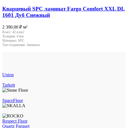
Кварцевый SPC ламинат Fargo Comfort XXL DL
1601 Дуб Снежный
2 390.00
₽
м²
Класс:
42 класс
Толщина:
4 мм
Материал:
SPC
Тип соединения:
Замковое
Union
Tarkett
SpaceFloor
Respect Floor
Quartz Parquet