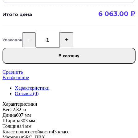
6 063.00
₽
Итого цена
Упаковок
Количество
товара
Кварцвиниловый
В корзину
SPC
ламинат
Fine
Сравнить
Floor
В избранное
Adelar
Характеристики
11931/400087419
Отзывы (0)
Magica
Характеристики
Вес
22.82 кг
Длина
607 мм
Ширина
303 мм
Толщина
4 мм
Класс износостойкости
43 класс
Материал
SPC, ПВХ