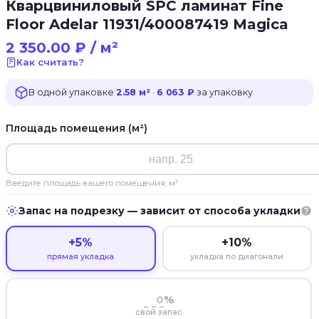
Кварцвиниловый SPC ламинат Fine
Floor Adelar 11931/400087419 Magica
2 350.00
₽
/ м²
Как считать?
В одной упаковке
2.58 м²
·
6 063 ₽
за упаковку
Площадь помещения (м²)
Введите площадь вашего помещения, м²
Запас на подрезку — зависит от способа укладки
+5%
+10%
прямая укладка
укладка по диагонали
%
свой запас