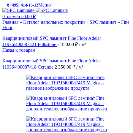
Меню
8 (495) 414-13-13
c 10:00 до 19:00
0
элемент
0.00
₽
Главная
»
Каталог напольных покрытий
»
SPC ламинат
»
Fine
Floor
Кварцвиниловый SPC ламинат Fine Floor Adelar
11976/400087421 Folkstone
2 350.00
₽
/ м²
Назад к товарам
Кварцвиниловый SPC ламинат Fine Floor Adelar
11936/400087418 Ceramic
2 350.00
₽
/ м²