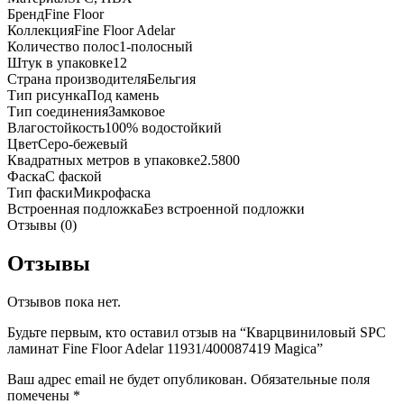
Бренд
Fine Floor
Коллекция
Fine Floor Adelar
Количество полос
1-полосный
Штук в упаковке
12
Страна производителя
Бельгия
Тип рисунка
Под камень
Тип соединения
Замковое
Влагостойкость
100% водостойкий
Цвет
Серо-бежевый
Квадратных метров в упаковке
2.5800
Фаска
С фаской
Тип фаски
Микрофаска
Встроенная подложка
Без встроенной подложки
Отзывы (0)
Отзывы
Отзывов пока нет.
Будьте первым, кто оставил отзыв на “Кварцвиниловый SPC
ламинат Fine Floor Adelar 11931/400087419 Magica”
Ваш адрес email не будет опубликован.
Обязательные поля
помечены
*