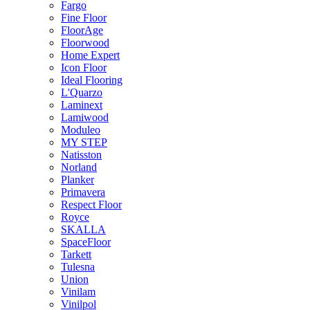
Fargo
Fine Floor
FloorAge
Floorwood
Home Expert
Icon Floor
Ideal Flooring
L'Quarzo
Laminext
Lamiwood
Moduleo
MY STEP
Natisston
Norland
Planker
Primavera
Respect Floor
Royce
SKALLA
SpaceFloor
Tarkett
Tulesna
Union
Vinilam
Vinilpol