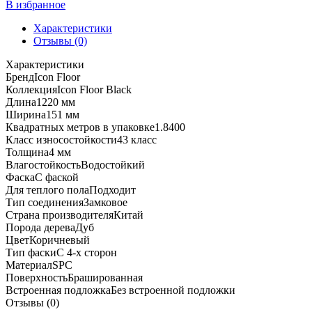
В избранное
Характеристики
Отзывы (0)
Характеристики
Бренд
Icon Floor
Коллекция
Icon Floor Black
Длина
1220 мм
Ширина
151 мм
Квадратных метров в упаковке
1.8400
Класс износостойкости
43 класс
Толщина
4 мм
Влагостойкость
Водостойкий
Фаска
С фаской
Для теплого пола
Подходит
Тип соединения
Замковое
Страна производителя
Китай
Порода дерева
Дуб
Цвет
Коричневый
Тип фаски
С 4-х сторон
Материал
SPC
Поверхность
Брашированная
Встроенная подложка
Без встроенной подложки
Отзывы (0)