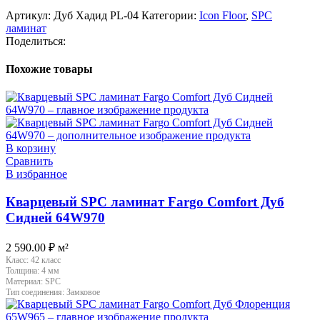
Артикул:
Дуб Хадид PL-04
Категории:
Icon Floor
,
SPC
ламинат
Поделиться:
Похожие товары
В корзину
Сравнить
В избранное
Кварцевый SPC ламинат Fargo Comfort Дуб
Сидней 64W970
2 590.00
₽
м²
Класс:
42 класс
Толщина:
4 мм
Материал:
SPC
Тип соединения:
Замковое