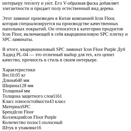
интерьеру теплоту и уют. Его V-образная фаска добавляет
элегантности и придает полу естественный вид дерева.
Этот ламинат произведен в Китае компанией Icon Floor,
которая специализируется на производстве качественных
напольных покрытий. Он относится к категории продуктов
Icon Floor, включающей в себя кварцвиниловую SPC плитку и
SPC ламинаты.
В итоге, кварцвиниловый SPC ламинат Icon Floor Purple Дуб
Хадид PL-04 — это отличный выбор для тех, кто ценит
качество, прочность и стиль в своем интерьере.
Характеристики
Вес
10.05 кг
Длина
640 мм
Ширина
128 мм
Толщина
4 мм
Толщина защитного слоя
1161
Класс износостойкости
43 класс
Материал
SPC
Бренд
Icon Floor
Коллекция
Icon Floor Purple
Количество полос
1-полосный
Штук в упаковке
16