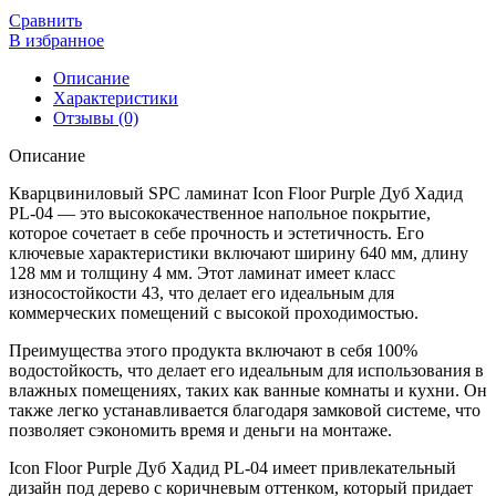
Icon
Сравнить
Floor
В избранное
Purple
Описание
Дуб
Характеристики
Хадид
Отзывы (0)
PL-
04
Описание
Кварцвиниловый SPC ламинат Icon Floor Purple Дуб Хадид
PL-04 — это высококачественное напольное покрытие,
которое сочетает в себе прочность и эстетичность. Его
ключевые характеристики включают ширину 640 мм, длину
128 мм и толщину 4 мм. Этот ламинат имеет класс
износостойкости 43, что делает его идеальным для
коммерческих помещений с высокой проходимостью.
Преимущества этого продукта включают в себя 100%
водостойкость, что делает его идеальным для использования в
влажных помещениях, таких как ванные комнаты и кухни. Он
также легко устанавливается благодаря замковой системе, что
позволяет сэкономить время и деньги на монтаже.
Icon Floor Purple Дуб Хадид PL-04 имеет привлекательный
дизайн под дерево с коричневым оттенком, который придает