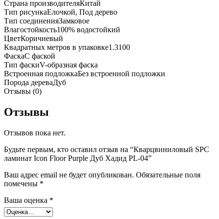
Страна производителя
Китай
Тип рисунка
Елочкой, Под дерево
Тип соединения
Замковое
Влагостойкость
100% водостойкий
Цвет
Коричневый
Квадратных метров в упаковке
1.3100
Фаска
С фаской
Тип фаски
V-образная фаска
Встроенная подложка
Без встроенной подложки
Порода дерева
Дуб
Отзывы (0)
Отзывы
Отзывов пока нет.
Будьте первым, кто оставил отзыв на “Кварцвиниловый SPC
ламинат Icon Floor Purple Дуб Хадид PL-04”
Ваш адрес email не будет опубликован.
Обязательные поля
помечены
*
Ваша оценка
*