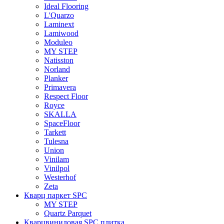
Ideal Flooring
L'Quarzo
Laminext
Lamiwood
Moduleo
MY STEP
Natisston
Norland
Planker
Primavera
Respect Floor
Royce
SKALLA
SpaceFloor
Tarkett
Tulesna
Union
Vinilam
Vinilpol
Westerhof
Zeta
Кварц паркет SPC
MY STEP
Quartz Parquet
Кварцвиниловая SPC плитка