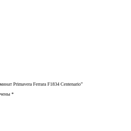
нат Primavera Ferrara F1834 Centenario”
ечены
*