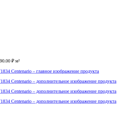
290.00
₽
м²