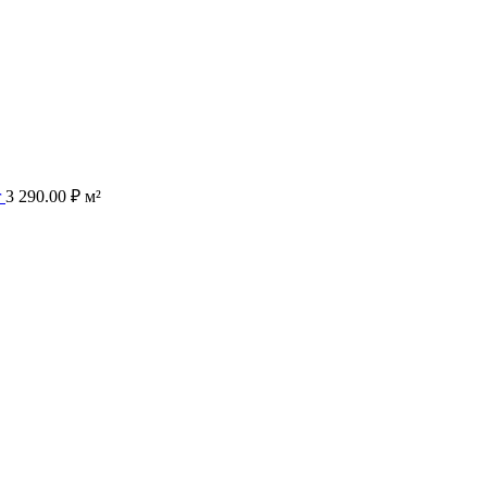
r
3 290.00
₽
м²