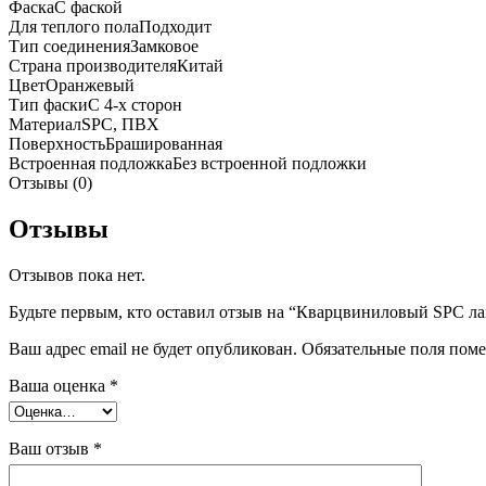
Фаска
С фаской
Для теплого пола
Подходит
Тип соединения
Замковое
Страна производителя
Китай
Цвет
Оранжевый
Тип фаски
С 4-х сторон
Материал
SPC, ПВХ
Поверхность
Брашированная
Встроенная подложка
Без встроенной подложки
Отзывы (0)
Отзывы
Отзывов пока нет.
Будьте первым, кто оставил отзыв на “Кварцвиниловый SPC лами
Ваш адрес email не будет опубликован.
Обязательные поля пом
Ваша оценка
*
Ваш отзыв
*