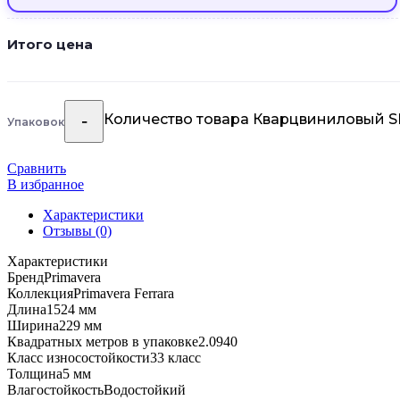
Итого цена
Количество товара Кварцвиниловый SPC
Упаковок
Сравнить
В избранное
Характеристики
Отзывы (0)
Характеристики
Бренд
Primavera
Коллекция
Primavera Ferrara
Длина
1524 мм
Ширина
229 мм
Квадратных метров в упаковке
2.0940
Класс износостойкости
33 класс
Толщина
5 мм
Влагостойкость
Водостойкий