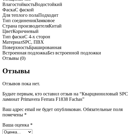
Влагостойкость
Водостойкий
Фаска
С фаской
Для теплого пола
Подходит
Тип соединения
Замковое
Страна производителя
Китай
Цвет
Коричневый
Тип фаски
С 4-х сторон
Материал
SPC, ПВХ
Поверхность
Брашированная
Встроенная подложка
Без встроенной подложки
Отзывы (0)
Отзывы
Отзывов пока нет.
Будьте первым, кто оставил отзыв на “Кварцвиниловый SPC
ламинат Primavera Ferrara F1838 Fachas”
Ваш адрес email не будет опубликован.
Обязательные поля
помечены
*
Ваша оценка
*