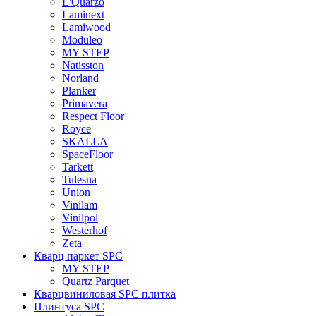
L'Quarzo
Laminext
Lamiwood
Moduleo
MY STEP
Natisston
Norland
Planker
Primavera
Respect Floor
Royce
SKALLA
SpaceFloor
Tarkett
Tulesna
Union
Vinilam
Vinilpol
Westerhof
Zeta
Кварц паркет SPC
MY STEP
Quartz Parquet
Кварцвиниловая SPC плитка
Плинтуса SPC