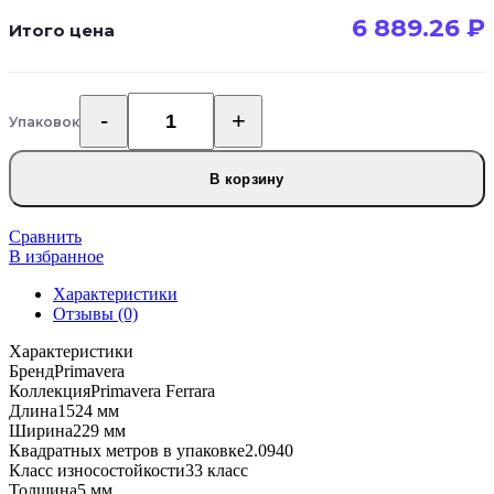
6 889.26
₽
Итого цена
Упаковок
Количество
товара
Кварцвиниловый
В корзину
SPC
ламинат
Primavera
Сравнить
Ferrara
В избранное
F1838
Характеристики
Fachas
Отзывы (0)
Характеристики
Бренд
Primavera
Коллекция
Primavera Ferrara
Длина
1524 мм
Ширина
229 мм
Квадратных метров в упаковке
2.0940
Класс износостойкости
33 класс
Толщина
5 мм