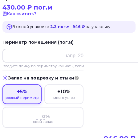
430.00
₽
пог.м
Как считать?
В одной упаковке
2.2 пог.м
·
946 ₽
за упаковку
Периметр помещения (пог.м)
Введите длину по периметру комнаты, пог.м
Запас на подрезку и стыки
+5%
+10%
ровный периметр
много углов
%
свой запас