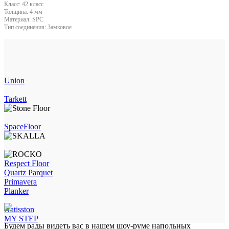
Класс:
42 класс
Толщина:
4 мм
Материал:
SPC
Тип соединения:
Замковое
Union
Tarkett
SpaceFloor
Respect Floor
Quartz Parquet
Primavera
Planker
Natisston
MY STEP
Будем рады видеть вас в нашем шоу-руме напольных