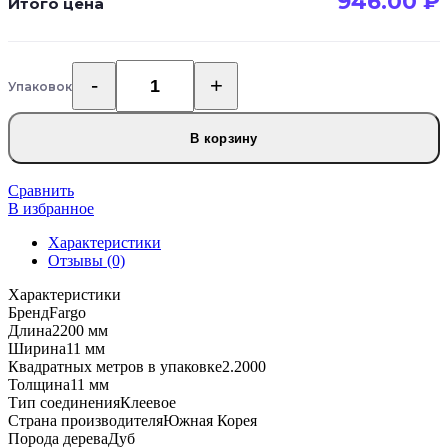
946.00
₽
Итого цена
Упаковок
Количество
товара
Плинтус
В корзину
Fargo
SPC
61W921
Сравнить
Дуб
В избранное
Прага
Характеристики
градиент
Отзывы (0)
11х80
мм
Характеристики
Бренд
Fargo
Длина
2200 мм
Ширина
11 мм
Квадратных метров в упаковке
2.2000
Толщина
11 мм
Тип соединения
Клеевое
Страна производителя
Южная Корея
Порода дерева
Дуб