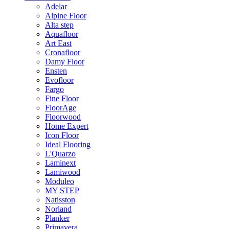
Adelar
Alpine Floor
Alta step
Aquafloor
Art East
Cronafloor
Damy Floor
Ensten
Evofloor
Fargo
Fine Floor
FloorAge
Floorwood
Home Expert
Icon Floor
Ideal Flooring
L'Quarzo
Laminext
Lamiwood
Moduleo
MY STEP
Natisston
Norland
Planker
Primavera