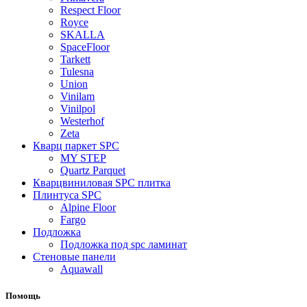
Respect Floor
Royce
SKALLA
SpaceFloor
Tarkett
Tulesna
Union
Vinilam
Vinilpol
Westerhof
Zeta
Кварц паркет SPC
MY STEP
Quartz Parquet
Кварцвиниловая SPC плитка
Плинтуса SPC
Alpine Floor
Fargo
Подложка
Подложка под spc ламинат
Стеновые панели
Aquawall
Помощь