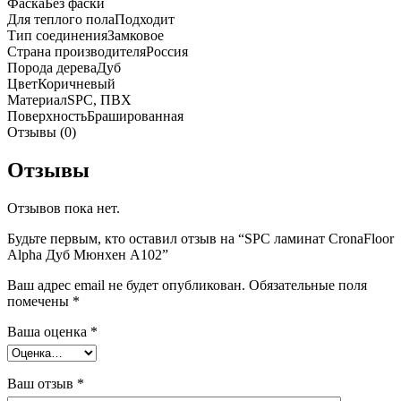
Фаска
Без фаски
Для теплого пола
Подходит
Тип соединения
Замковое
Страна производителя
Россия
Порода дерева
Дуб
Цвет
Коричневый
Материал
SPC, ПВХ
Поверхность
Брашированная
Отзывы (0)
Отзывы
Отзывов пока нет.
Будьте первым, кто оставил отзыв на “SPC ламинат CronaFloor
Alpha Дуб Мюнхен А102”
Ваш адрес email не будет опубликован.
Обязательные поля
помечены
*
Ваша оценка
*
Ваш отзыв
*