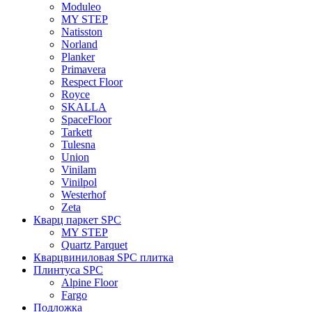
Moduleo
MY STEP
Natisston
Norland
Planker
Primavera
Respect Floor
Royce
SKALLA
SpaceFloor
Tarkett
Tulesna
Union
Vinilam
Vinilpol
Westerhof
Zeta
Кварц паркет SPC
MY STEP
Quartz Parquet
Кварцвиниловая SPC плитка
Плинтуса SPC
Alpine Floor
Fargo
Подложка