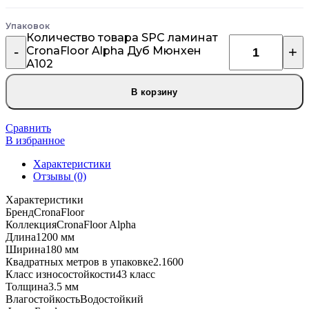
Упаковок
Количество товара SPC ламинат
CronaFloor Alpha Дуб Мюнхен
А102
В корзину
Сравнить
В избранное
Характеристики
Отзывы (0)
Характеристики
Бренд
CronaFloor
Коллекция
CronaFloor Alpha
Длина
1200 мм
Ширина
180 мм
Квадратных метров в упаковке
2.1600
Класс износостойкости
43 класс
Толщина
3.5 мм
Влагостойкость
Водостойкий