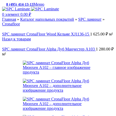
Меню
8 (495) 414-13-13
c 10:00 до 19:00
0
элемент
0.00
₽
Главная
»
Каталог напольных покрытий
»
SPC ламинат
»
Cronafloor
SPC ламинат CronaFloor Wood Кельме XJ1136-15
1 625.00
₽
м²
Назад к товарам
SPC ламинат CronaFloor Alpha Дуб Манчестер А103
1 280.00
₽
м²