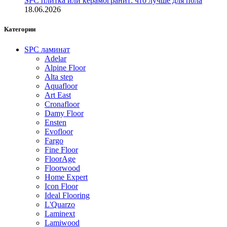
SPC плитка или керамогранит: что лучше для пола
18.06.2026
Категории
SPC ламинат
Adelar
Alpine Floor
Alta step
Aquafloor
Art East
Cronafloor
Damy Floor
Ensten
Evofloor
Fargo
Fine Floor
FloorAge
Floorwood
Home Expert
Icon Floor
Ideal Flooring
L'Quarzo
Laminext
Lamiwood