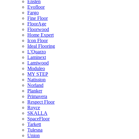
Ensten
Evofloor
Fargo
Fine Floor
FloorAge
Floorwood
Home Expert
Icon Floor
Ideal Flooring
L'Quarzo
Laminext
Lamiwood
Moduleo
MY STEP
Natisston
Norland
Planker
Primavera
Respect Floor
Royce
SKALLA
SpaceFloor
Tarkett
Tulesna
Union