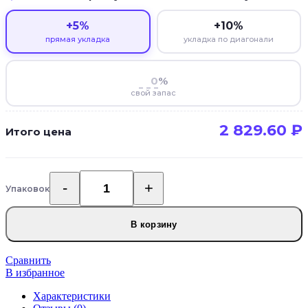
+5%
+10%
прямая укладка
укладка по диагонали
%
свой запас
2 829.60
₽
Итого цена
Упаковок
Количество
товара
SPC
В корзину
ламинат
CronaFloor
Herringbone
Сравнить
2.0
В избранное
Дуб
Характеристики
Гавр