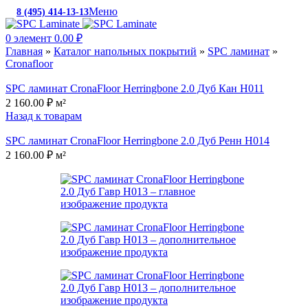
Меню
8 (495) 414-13-13
c 10:00 до 19:00
0
элемент
0.00
₽
Главная
»
Каталог напольных покрытий
»
SPC ламинат
»
Cronafloor
SPC ламинат CronaFloor Herringbone 2.0 Дуб Кан H011
2 160.00
₽
м²
Назад к товарам
SPC ламинат CronaFloor Herringbone 2.0 Дуб Ренн H014
2 160.00
₽
м²