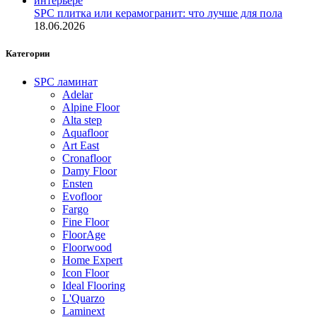
SPC плитка или керамогранит: что лучше для пола
18.06.2026
Категории
SPC ламинат
Adelar
Alpine Floor
Alta step
Aquafloor
Art East
Cronafloor
Damy Floor
Ensten
Evofloor
Fargo
Fine Floor
FloorAge
Floorwood
Home Expert
Icon Floor
Ideal Flooring
L'Quarzo
Laminext