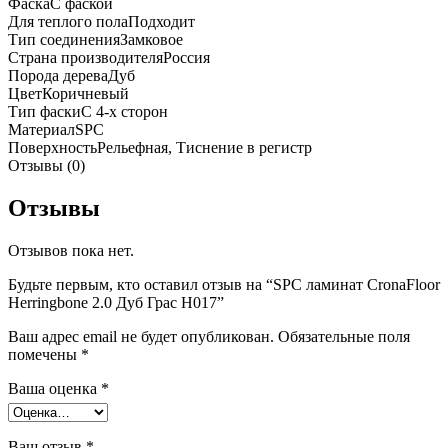
Фаска
С фаской
Для теплого пола
Подходит
Тип соединения
Замковое
Страна производителя
Россия
Порода дерева
Дуб
Цвет
Коричневый
Тип фаски
С 4-х сторон
Материал
SPC
Поверхность
Рельефная, Тиснение в регистр
Отзывы (0)
Отзывы
Отзывов пока нет.
Будьте первым, кто оставил отзыв на “SPC ламинат CronaFloor
Herringbone 2.0 Дуб Грас H017”
Ваш адрес email не будет опубликован.
Обязательные поля
помечены
*
Ваша оценка
*
Ваш отзыв
*