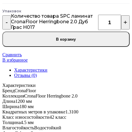
Упаковок
Количество товара SPC ламинат
CronaFloor Herringbone 2.0 Дуб
Грас H017
В корзину
Сравнить
В избранное
Характеристики
Отзывы (0)
Характеристики
Бренд
CronaFloor
Коллекция
CronaFloor Herringbone 2.0
Длина
1200 мм
Ширина
180 мм
Квадратных метров в упаковке
1.3100
Класс износостойкости
42 класс
Толщина
4.5 мм
Влагостойкость
Водостойкий