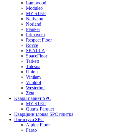
Lamiwood
Moduleo
MY STEP
Natisston
Norland
Planker
Primavera
Respect Floor
Royce
SKALLA
SpaceFloor
Tarkett
Tulesna
Union
Vinilam
Vinilpol
Westerhof
Zeta
Кварц паркет SPC
MY STEP
Quartz Parquet
Кварцвиниловая SPC плитка
Плинтуса SPC
Alpine Floor
Fargo