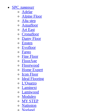
SPC ламинат
Adelar
Alpine Floor
Alta step
Aquafloor
Art East
Cronafloor
Damy Floor
Ensten
Evofloor
Fargo
Fine Floor
FloorAge
Floorwood
Home Expert
Icon Floor
Ideal Flooring
L'Quarzo
Laminext
Lamiwood
Moduleo
MY STEP
Natisston
Norland