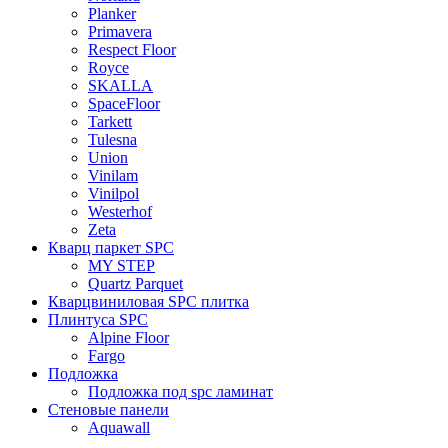
Planker
Primavera
Respect Floor
Royce
SKALLA
SpaceFloor
Tarkett
Tulesna
Union
Vinilam
Vinilpol
Westerhof
Zeta
Кварц паркет SPC
MY STEP
Quartz Parquet
Кварцвиниловая SPC плитка
Плинтуса SPC
Alpine Floor
Fargo
Подложка
Подложка под spc ламинат
Стеновые панели
Aquawall