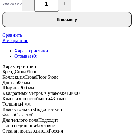
Упаковок
Количество
товара
SPC
В корзину
ламинат
CronaFloor
Stone
Сравнить
Мелли
В избранное
Грей
Характеристики
Отзывы (0)
Характеристики
Бренд
CronaFloor
Коллекция
CronaFloor Stone
Длина
600 мм
Ширина
300 мм
Квадратных метров в упаковке
1.8000
Класс износостойкости
43 класс
Толщина
4 мм
Влагостойкость
Водостойкий
Фаска
С фаской
Для теплого пола
Подходит
Тип соединения
Замковое
Страна производителя
Россия