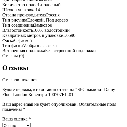
Количество полос
1-полосный
Штук в упаковке
14
Страна производителя
Россия
Тип рисунка
Елочкой, Под дерево
Тип соединения
Замковое
Влагостойкость
100% водостойкий
Квадратных метров в упаковке
1.0590
Фаска
С фаской
Тип фаски
V-образная фаска
Встроенная подложка
Без встроенной подложки
Отзывы (0)
Отзывы
Отзывов пока нет.
Будьте первым, кто оставил отзыв на “SPC ламинат Damy
Floor London Ковентри 190707EL-01”
Ваш адрес email не будет опубликован.
Обязательные поля
помечены
*
Ваша оценка
*