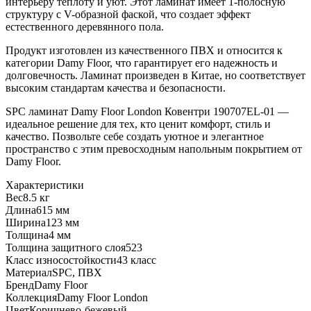
интерьеру теплоту и уют. Этот ламинат имеет 1-полосную
структуру с V-образной фаской, что создает эффект
естественного деревянного пола.
Продукт изготовлен из качественного ПВХ и относится к
категории Damy Floor, что гарантирует его надежность и
долговечность. Ламинат произведен в Китае, но соответствует
высоким стандартам качества и безопасности.
SPC ламинат Damy Floor London Ковентри 190707EL-01 —
идеальное решение для тех, кто ценит комфорт, стиль и
качество. Позвольте себе создать уютное и элегантное
пространство с этим превосходным напольным покрытием от
Damy Floor.
Характеристики
Вес
8.5 кг
Длина
615 мм
Ширина
123 мм
Толщина
4 мм
Толщина защитного слоя
523
Класс износостойкости
43 класс
Материал
SPC, ПВХ
Бренд
Damy Floor
Коллекция
Damy Floor London
Цвет
Коричнево-бежевый