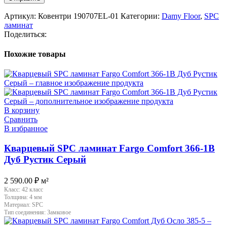
Артикул:
Ковентри 190707EL-01
Категории:
Damy Floor
,
SPC
ламинат
Поделиться:
Похожие товары
В корзину
Сравнить
В избранное
Кварцевый SPC ламинат Fargo Comfort 366-1B
Дуб Рустик Серый
2 590.00
₽
м²
Класс:
42 класс
Толщина:
4 мм
Материал:
SPC
Тип соединения:
Замковое