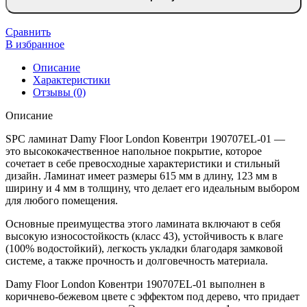
ламинат
Damy
Floor
Сравнить
London
В избранное
Ковентри
Описание
190707EL-
Характеристики
01
Отзывы (0)
Описание
SPC ламинат Damy Floor London Ковентри 190707EL-01 —
это высококачественное напольное покрытие, которое
сочетает в себе превосходные характеристики и стильный
дизайн. Ламинат имеет размеры 615 мм в длину, 123 мм в
ширину и 4 мм в толщину, что делает его идеальным выбором
для любого помещения.
Основные преимущества этого ламината включают в себя
высокую износостойкость (класс 43), устойчивость к влаге
(100% водостойкий), легкость укладки благодаря замковой
системе, а также прочность и долговечность материала.
Damy Floor London Ковентри 190707EL-01 выполнен в
коричнево-бежевом цвете с эффектом под дерево, что придает