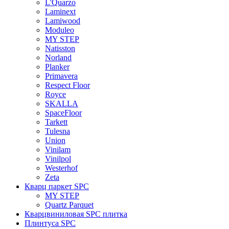
L'Quarzo
Laminext
Lamiwood
Moduleo
MY STEP
Natisston
Norland
Planker
Primavera
Respect Floor
Royce
SKALLA
SpaceFloor
Tarkett
Tulesna
Union
Vinilam
Vinilpol
Westerhof
Zeta
Кварц паркет SPC
MY STEP
Quartz Parquet
Кварцвиниловая SPC плитка
Плинтуса SPC