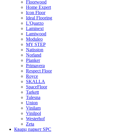
Floorwood
Home Expert
Icon Floor
Ideal Flooring
L'Quarzo
Laminext
Lamiwood
Moduleo
MY STEP
Natisston
Norland
Planker
Primavera
Respect Floor
Royce
SKALLA
SpaceFloor
Tarkett
Tulesna
Union
Vinilam
Vinilpol
Westerhof
Zeta
Кварц паркет SPC