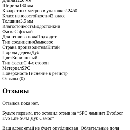
Длина
1220 мм
Ширина
180 мм
Квадратных метров в упаковке
2.2450
Класс износостойкости
42 класс
Толщина
3.5 мм
Влагостойкость
Водостойкий
Фаска
С фаской
Для теплого пола
Подходит
Тип соединения
Замковое
Страна производителя
Китай
Порода дерева
Дуб
Цвет
Коричневый
Тип фаски
С 4-х сторон
Материал
SPC
Поверхность
Тиснение в регистр
Отзывы (0)
Отзывы
Отзывов пока нет.
Будьте первым, кто оставил отзыв на “SPC ламинат Evofloor
Evo Life S042 Дуб Самос”
Ваш адрес email не будет опубликован.
Обязательные поля