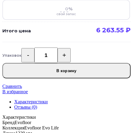
%
свой запас
6 263.55
₽
Итого цена
Упаковок
Количество
товара
SPC
В корзину
ламинат
Evofloor
Evo
Сравнить
Life
В избранное
S042
Характеристики
Дуб
Отзывы (0)
Самос
Характеристики
Бренд
Evofloor
Коллекция
Evofloor Evo Life