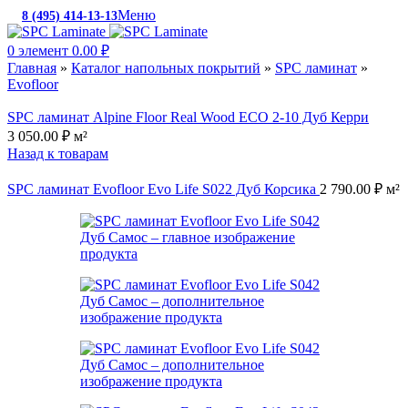
Меню
8 (495) 414-13-13
c 10:00 до 19:00
0
элемент
0.00
₽
Главная
»
Каталог напольных покрытий
»
SPC ламинат
»
Evofloor
SPC ламинат Alpine Floor Real Wood ECO 2-10 Дуб Керри
3 050.00
₽
м²
Назад к товарам
SPC ламинат Evofloor Evo Life S022 Дуб Корсика
2 790.00
₽
м²