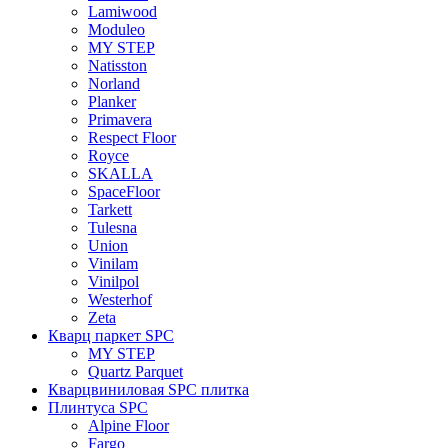
Lamiwood
Moduleo
MY STEP
Natisston
Norland
Planker
Primavera
Respect Floor
Royce
SKALLA
SpaceFloor
Tarkett
Tulesna
Union
Vinilam
Vinilpol
Westerhof
Zeta
Кварц паркет SPC
MY STEP
Quartz Parquet
Кварцвиниловая SPC плитка
Плинтуса SPC
Alpine Floor
Fargo