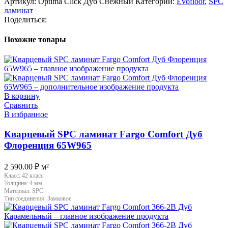
Артикул:
Optima Click Дуб Снежный
Категории:
Evofloor
,
SPC
ламинат
Поделиться:
Похожие товары
В корзину
Сравнить
В избранное
Кварцевый SPC ламинат Fargo Comfort Дуб
Флоренция 65W965
2 590.00
₽
м²
Класс:
42 класс
Толщина:
4 мм
Материал:
SPC
Тип соединения:
Замковое