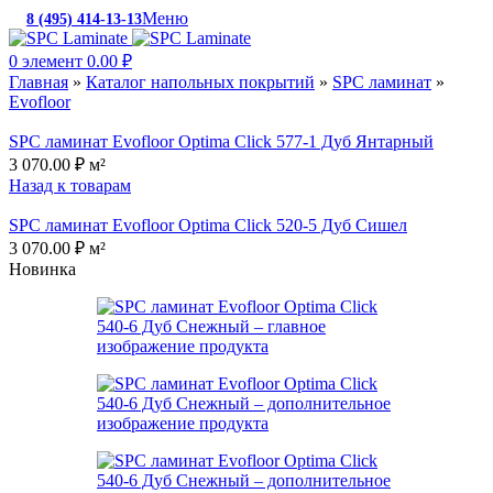
Меню
8 (495) 414-13-13
c 10:00 до 19:00
0
элемент
0.00
₽
Главная
»
Каталог напольных покрытий
»
SPC ламинат
»
Evofloor
SPC ламинат Evofloor Optima Click 577-1 Дуб Янтарный
3 070.00
₽
м²
Назад к товарам
SPC ламинат Evofloor Optima Click 520-5 Дуб Сишел
3 070.00
₽
м²
Новинка