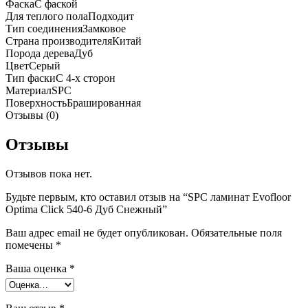
Фаска
С фаской
Для теплого пола
Подходит
Тип соединения
Замковое
Страна производителя
Китай
Порода дерева
Дуб
Цвет
Серый
Тип фаски
С 4-х сторон
Материал
SPC
Поверхность
Брашированная
Отзывы (0)
Отзывы
Отзывов пока нет.
Будьте первым, кто оставил отзыв на “SPC ламинат Evofloor
Optima Click 540-6 Дуб Снежный”
Ваш адрес email не будет опубликован.
Обязательные поля
помечены
*
Ваша оценка
*