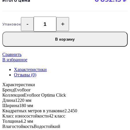
Итого цена
Упаковок
Количество
товара
SPC
В корзину
ламинат
Evofloor
Optima
Сравнить
Click
В избранное
540-
Характеристики
6
Отзывы (0)
Дуб
Снежный
Характеристики
Бренд
Evofloor
Коллекция
Evofloor Optima Click
Длина
1220 мм
Ширина
180 мм
Квадратных метров в упаковке
2.2450
Класс износостойкости
42 класс
Толщина
4.2 мм
Влагостойкость
Водостойкий