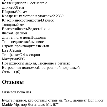
Коллекция
Icon Floor Marble
Длина
608 мм
Ширина
304 мм
Квадратных метров в упаковке
2.2330
Класс износостойкости
43 класс
Толщина
6 мм
Влагостойкость
Водостойкий
Фаска
С фаской
Для теплого пола
Подходит
Тип соединения
Замковое
Страна производителя
Китай
Цвет
Серый
Тип фаски
С 4-х сторон
Материал
SPC
Поверхность
Гладкая, Тиснение в регистр
Встроенная подложка
C встроенной подложкой
Отзывы (0)
Отзывы
Отзывов пока нет.
Будьте первым, кто оставил отзыв на “SPC ламинат Icon Floor
Marble Мрамор Донателло ML-67”