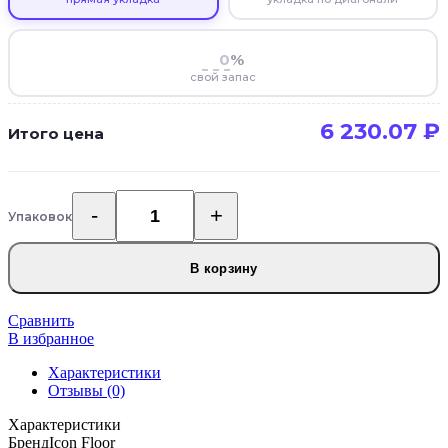
%
свой запас
6 230.07
₽
Итого цена
Упаковок
Количество
товара
SPC
В корзину
ламинат
Icon
Floor
Сравнить
Marble
В избранное
Мрамор
Характеристики
Донателло
Отзывы (0)
ML-
67
Характеристики
Бренд
Icon Floor