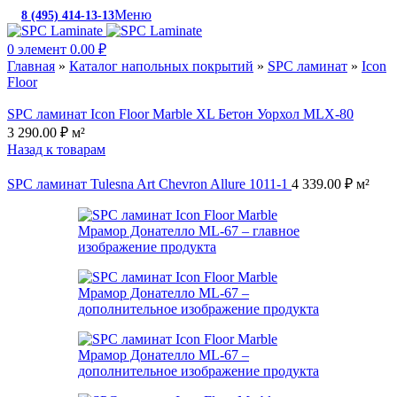
Меню
8 (495) 414-13-13
c 10:00 до 19:00
0
элемент
0.00
₽
Главная
»
Каталог напольных покрытий
»
SPC ламинат
»
Icon
Floor
SPC ламинат Icon Floor Marble XL Бетон Уорхол MLX-80
3 290.00
₽
м²
Назад к товарам
SPC ламинат Tulesna Art Chevron Allure 1011-1
4 339.00
₽
м²