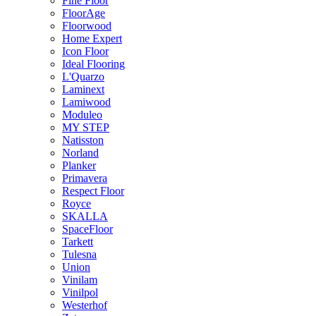
Fine Floor
FloorAge
Floorwood
Home Expert
Icon Floor
Ideal Flooring
L'Quarzo
Laminext
Lamiwood
Moduleo
MY STEP
Natisston
Norland
Planker
Primavera
Respect Floor
Royce
SKALLA
SpaceFloor
Tarkett
Tulesna
Union
Vinilam
Vinilpol
Westerhof