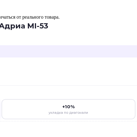
чаться от реального товара.
 Адриа MI-53
+10%
укладка по диагонали