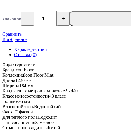
Упаковок
Количество
товара
SPC
Сравнить
ламинат
В избранное
Icon
Floor
Характеристики
Mint
Отзывы (0)
Дуб
Характеристики
Адриа
Бренд
Icon Floor
MI-
Коллекция
Icon Floor Mint
53
Длина
1220 мм
Ширина
184 мм
Квадратных метров в упаковке
2.2440
Класс износостойкости
43 класс
Толщина
6 мм
Влагостойкость
Водостойкий
Фаска
С фаской
Для теплого пола
Подходит
Тип соединения
Замковое
Страна производителя
Китай