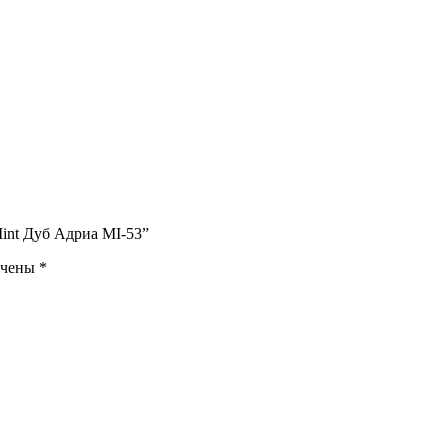
Mint Дуб Адриа MI-53”
ечены
*