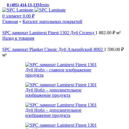
Меню
8 (495) 414-13-13
c 10:00 до 19:00
0
элемент
0.00
₽
Главная
»
Каталог напольных покрытий
SPC ламинат Laminext Finest 1302 Дуб Спленд
1 882.00
₽
м²
Назад к товарам
SPC ламинат Planker Classic Дуб Альпийский 8002
1 590.00
₽
м²