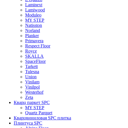
Laminext
Lamiwood
Moduleo
MY STEP
Natisston
Norland
Planker
Primavera
Respect Floor
Royce
SKALLA
SpaceFloor
Tarkett
Tulesna
Union
Vinilam
Vinilpol
Westerhof
Zeta
Кварц паркет SPC
MY STEP
Quartz Parquet
Кварцвиниловая SPC плитка
Плинтуса SPC