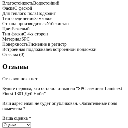
Влагостойкость
Водостойкий
Фаска
С фаской
Для теплого пола
Подходит
Тип соединения
Замковое
Страна производителя
Узбекистан
Цвет
Бежевый
Тип фаски
С 4-х сторон
Материал
SPC
Поверхность
Тиснение в регистр
Встроенная подложка
Без встроенной подложки
Отзывы (0)
Отзывы
Отзывов пока нет.
Будьте первым, кто оставил отзыв на “SPC ламинат Laminext
Finest 1301 Дуб Нобл”
Ваш адрес email не будет опубликован.
Обязательные поля
помечены
*
Ваша оценка
*