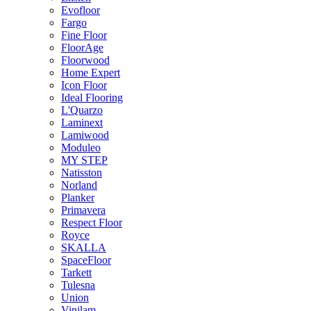
Evofloor
Fargo
Fine Floor
FloorAge
Floorwood
Home Expert
Icon Floor
Ideal Flooring
L'Quarzo
Laminext
Lamiwood
Moduleo
MY STEP
Natisston
Norland
Planker
Primavera
Respect Floor
Royce
SKALLA
SpaceFloor
Tarkett
Tulesna
Union
Vinilam