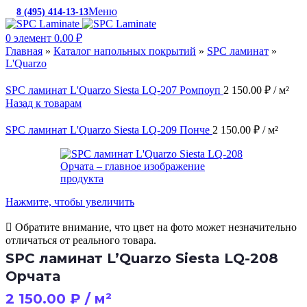
Меню
8 (495) 414-13-13
c 10:00 до 19:00
0
элемент
0.00
₽
Главная
»
Каталог напольных покрытий
»
SPC ламинат
»
L'Quarzo
SPC ламинат L'Quarzo Siesta LQ-207 Ромпоуп
2 150.00
₽
/ м²
Назад к товарам
SPC ламинат L'Quarzo Siesta LQ-209 Понче
2 150.00
₽
/ м²
Нажмите, чтобы увеличить
Обратите внимание, что цвет на фото может незначительно
отличаться от реального товара.
SPC ламинат L’Quarzo Siesta LQ-208
Орчата
2 150.00
₽
/ м²