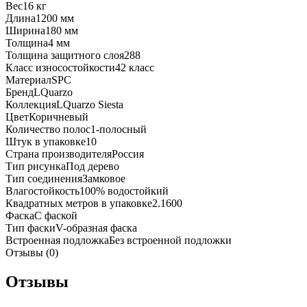
Вес
16 кг
Длина
1200 мм
Ширина
180 мм
Толщина
4 мм
Толщина защитного слоя
288
Класс износостойкости
42 класс
Материал
SPC
Бренд
LQuarzo
Коллекция
LQuarzo Siesta
Цвет
Коричневый
Количество полос
1-полосный
Штук в упаковке
10
Страна производителя
Россия
Тип рисунка
Под дерево
Тип соединения
Замковое
Влагостойкость
100% водостойкий
Квадратных метров в упаковке
2.1600
Фаска
С фаской
Тип фаски
V-образная фаска
Встроенная подложка
Без встроенной подложки
Отзывы (0)
Отзывы