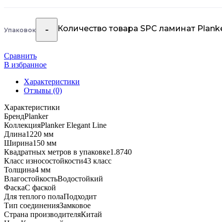
Количество товара SPC ламинат Planke
Упаковок
Сравнить
В избранное
Характеристики
Отзывы (0)
Характеристики
Бренд
Planker
Коллекция
Planker Elegant Line
Длина
1220 мм
Ширина
150 мм
Квадратных метров в упаковке
1.8740
Класс износостойкости
43 класс
Толщина
4 мм
Влагостойкость
Водостойкий
Фаска
С фаской
Для теплого пола
Подходит
Тип соединения
Замковое
Страна производителя
Китай