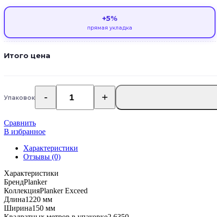
+5%
прямая укладка
Итого цена
Упаковок
Количество
товара
SPC
Сравнить
ламинат
В избранное
Planker
Exceed
Характеристики
Дуб
Отзывы (0)
Спирит
Характеристики
6010
Бренд
Planker
Коллекция
Planker Exceed
Длина
1220 мм
Ширина
150 мм
Квадратных метров в упаковке
2.6350