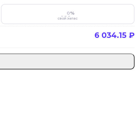
%
свой запас
6 034.15
₽