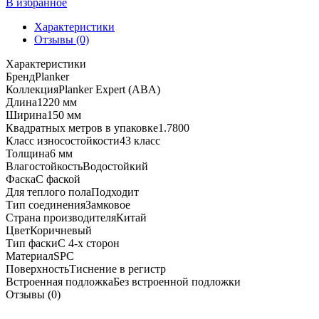
В избранное
Характеристики
Отзывы (0)
Характеристики
Бренд
Planker
Коллекция
Planker Expert (ABA)
Длина
1220 мм
Ширина
150 мм
Квадратных метров в упаковке
1.7800
Класс износостойкости
43 класс
Толщина
6 мм
Влагостойкость
Водостойкий
Фаска
С фаской
Для теплого пола
Подходит
Тип соединения
Замковое
Страна производителя
Китай
Цвет
Коричневый
Тип фаски
С 4-х сторон
Материал
SPC
Поверхность
Тиснение в регистр
Встроенная подложка
Без встроенной подложки
Отзывы (0)