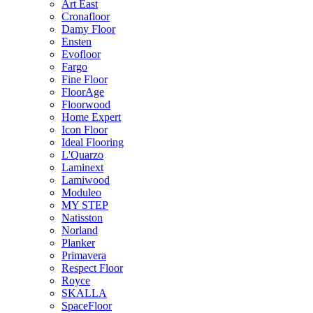
Art East
Cronafloor
Damy Floor
Ensten
Evofloor
Fargo
Fine Floor
FloorAge
Floorwood
Home Expert
Icon Floor
Ideal Flooring
L'Quarzo
Laminext
Lamiwood
Moduleo
MY STEP
Natisston
Norland
Planker
Primavera
Respect Floor
Royce
SKALLA
SpaceFloor