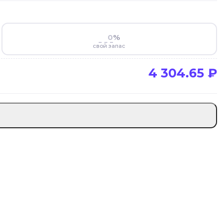
%
свой запас
4 304.65
₽