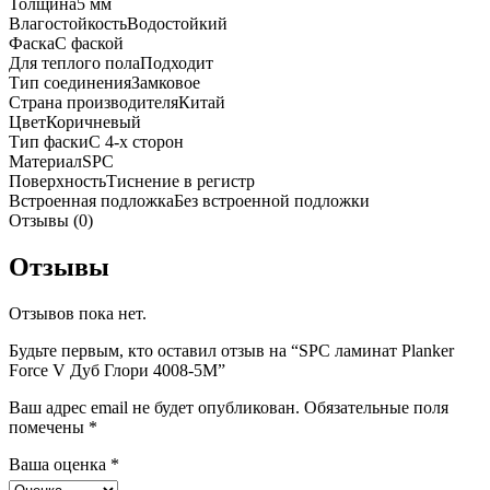
Толщина
5 мм
Влагостойкость
Водостойкий
Фаска
С фаской
Для теплого пола
Подходит
Тип соединения
Замковое
Страна производителя
Китай
Цвет
Коричневый
Тип фаски
С 4-х сторон
Материал
SPC
Поверхность
Тиснение в регистр
Встроенная подложка
Без встроенной подложки
Отзывы (0)
Отзывы
Отзывов пока нет.
Будьте первым, кто оставил отзыв на “SPC ламинат Planker
Force V Дуб Глори 4008-5М”
Ваш адрес email не будет опубликован.
Обязательные поля
помечены
*
Ваша оценка
*