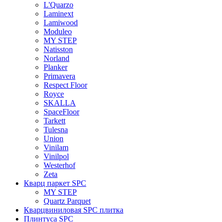
L'Quarzo
Laminext
Lamiwood
Moduleo
MY STEP
Natisston
Norland
Planker
Primavera
Respect Floor
Royce
SKALLA
SpaceFloor
Tarkett
Tulesna
Union
Vinilam
Vinilpol
Westerhof
Zeta
Кварц паркет SPC
MY STEP
Quartz Parquet
Кварцвиниловая SPC плитка
Плинтуса SPC