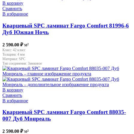
В корзину
Сравнить
В избранное
Кварцевый SPC ламинат Fargo Comfort 81996-6
Дуб Южная Ночь
2 590.00
₽
м²
Класс:
42 класс
Толщина:
4 мм
Материал:
SPC
Тип соединения:
Замковое
В корзину
Сравнить
В избранное
Кварцевый SPC ламинат Fargo Comfort 88035-
007 Дуб Монреаль
2 590.00
₽
м²