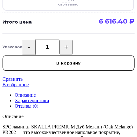
свой запас
6 616.40
₽
Итого цена
Упаковок
Количество
товара
SPC
В корзину
ламинат
SKALLA
PREMIUM
Сравнить
Дуб
В избранное
Меланн
Описание
(Oak
Характеристики
Melange)
Отзывы (0)
PR202
Описание
SPC ламинат SKALLA PREMIUM Дуб Меланн (Oak Melange)
PR202 — это высококачественное напольное покрытие,