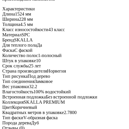
Характеристики
Длина
1524 мм
Ширина
228 мм
Толщина
4.5 мм
Класс износостойкости
43 класс
Материал
SPC
Бренд
SKALLA
Для теплого пола
Да
Фаска
С фаской
Количество полос
1-полосный
Штук в упаковке
10
Срок службы
25 лет
Страна производителя
Норвегия
Тип рисунка
Под дерево
Тип соединения
Замковое
Вес упаковки
32.2
Влагостойкость
100% водостойкий
Встроенная подложка
Без встроенной подложки
Коллекция
SKALLA PREMIUM
Цвет
Коричневый
Квадратных метров в упаковке
2.7800
Тип фаски
V-образная фаска
Порода дерева
Дуб
Отзывы (0)