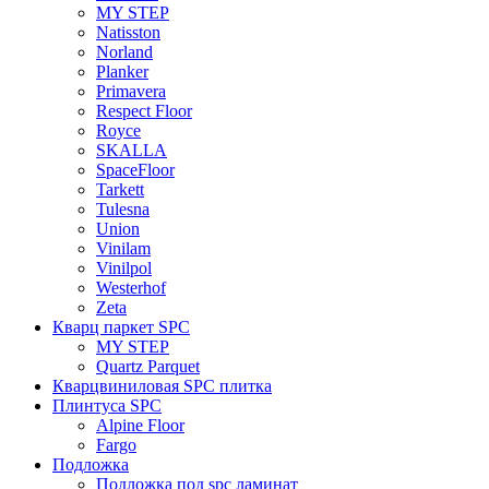
MY STEP
Natisston
Norland
Planker
Primavera
Respect Floor
Royce
SKALLA
SpaceFloor
Tarkett
Tulesna
Union
Vinilam
Vinilpol
Westerhof
Zeta
Кварц паркет SPC
MY STEP
Quartz Parquet
Кварцвиниловая SPC плитка
Плинтуса SPC
Alpine Floor
Fargo
Подложка
Подложка под spc ламинат