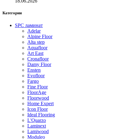
18.06.2026
Категории
SPC ламинат
Adelar
Alpine Floor
Alta step
Aquafloor
Art East
Cronafloor
Damy Floor
Ensten
Evofloor
Fargo
Fine Floor
FloorAge
Floorwood
Home Expert
Icon Floor
Ideal Flooring
L'Quarzo
Laminext
Lamiwood
Moduleo