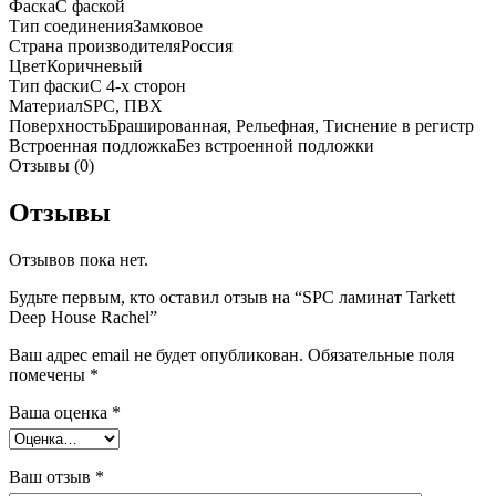
Фаска
С фаской
Тип соединения
Замковое
Страна производителя
Россия
Цвет
Коричневый
Тип фаски
С 4-х сторон
Материал
SPC, ПВХ
Поверхность
Брашированная, Рельефная, Тиснение в регистр
Встроенная подложка
Без встроенной подложки
Отзывы (0)
Отзывы
Отзывов пока нет.
Будьте первым, кто оставил отзыв на “SPC ламинат Tarkett
Deep House Rachel”
Ваш адрес email не будет опубликован.
Обязательные поля
помечены
*
Ваша оценка
*
Ваш отзыв
*