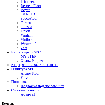
Primavera
Respect Floor
Royce
SKALLA
SpaceFloor
Tarkett
Tulesna
Union
Vinilam
Vinilpol
Westerhof
Zeta
Кварц паркет SPC
MY STEP
Quartz Parquet
Кварцвиниловая SPC плитка
Плинтуса SPC
Alpine Floor
Fargo
Подложка
Подложка под spc ламинат
Стеновые панели
Aquawall
Помощь