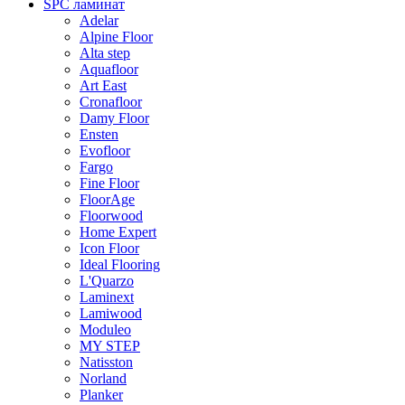
SPC ламинат
Adelar
Alpine Floor
Alta step
Aquafloor
Art East
Cronafloor
Damy Floor
Ensten
Evofloor
Fargo
Fine Floor
FloorAge
Floorwood
Home Expert
Icon Floor
Ideal Flooring
L'Quarzo
Laminext
Lamiwood
Moduleo
MY STEP
Natisston
Norland
Planker