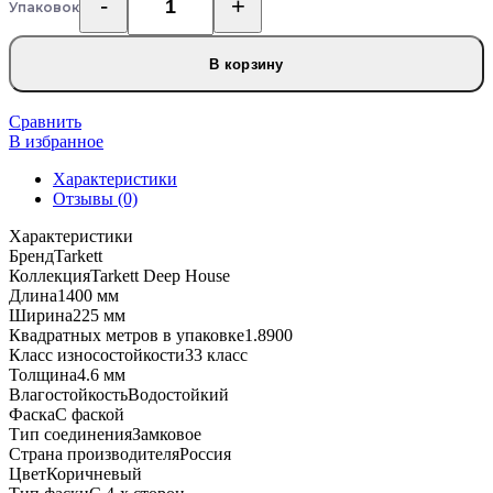
Упаковок
Количество
товара
SPC
В корзину
ламинат
Tarkett
Deep
Сравнить
House
В избранное
Ralph
Характеристики
Отзывы (0)
Характеристики
Бренд
Tarkett
Коллекция
Tarkett Deep House
Длина
1400 мм
Ширина
225 мм
Квадратных метров в упаковке
1.8900
Класс износостойкости
33 класс
Толщина
4.6 мм
Влагостойкость
Водостойкий
Фаска
С фаской
Тип соединения
Замковое
Страна производителя
Россия
Цвет
Коричневый