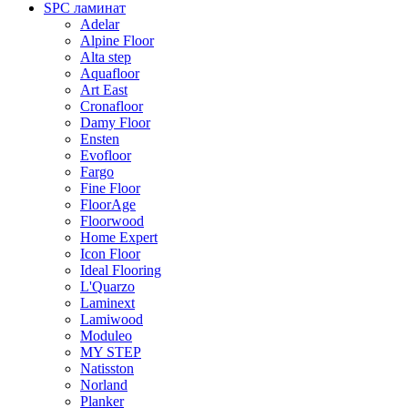
SPC ламинат
Adelar
Alpine Floor
Alta step
Aquafloor
Art East
Cronafloor
Damy Floor
Ensten
Evofloor
Fargo
Fine Floor
FloorAge
Floorwood
Home Expert
Icon Floor
Ideal Flooring
L'Quarzo
Laminext
Lamiwood
Moduleo
MY STEP
Natisston
Norland
Planker