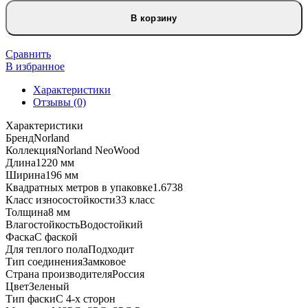
товара
SPC
В корзину
Pro
ламинат
Norland
Сравнить
NeoWood
В избранное
Namsen
Характеристики
2001-
Отзывы (0)
9
Характеристики
Бренд
Norland
Коллекция
Norland NeoWood
Длина
1220 мм
Ширина
196 мм
Квадратных метров в упаковке
1.6738
Класс износостойкости
33 класс
Толщина
8 мм
Влагостойкость
Водостойкий
Фаска
С фаской
Для теплого пола
Подходит
Тип соединения
Замковое
Страна производителя
Россия
Цвет
Зеленый
Тип фаски
С 4-х сторон