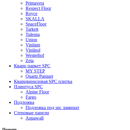
Primavera
Respect Floor
Royce
SKALLA
SpaceFloor
Tarkett
Tulesna
Union
Vinilam
Vinilpol
Westerhof
Zeta
Кварц паркет SPC
MY STEP
Quartz Parquet
Кварцвиниловая SPC плитка
Плинтуса SPC
Alpine Floor
Fargo
Подложка
Подложка под spc ламинат
Стеновые панели
Aquawall
Помощь