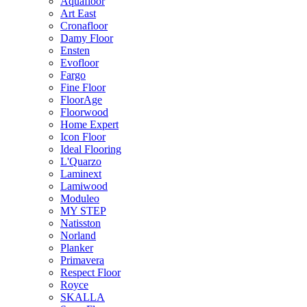
Aquafloor
Art East
Cronafloor
Damy Floor
Ensten
Evofloor
Fargo
Fine Floor
FloorAge
Floorwood
Home Expert
Icon Floor
Ideal Flooring
L'Quarzo
Laminext
Lamiwood
Moduleo
MY STEP
Natisston
Norland
Planker
Primavera
Respect Floor
Royce
SKALLA