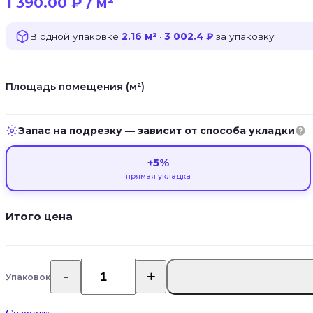
1 390.00
₽
/ м²
В одной упаковке
2.16 м²
·
3 002.4 ₽
за упаковку
Площадь помещения (м²)
Запас на подрезку — зависит от способа укладки
+5%
прямая укладка
Итого цена
Упаковок
Количество
товара
Виниловый