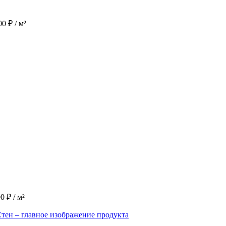
.00
₽
/ м²
00
₽
/ м²