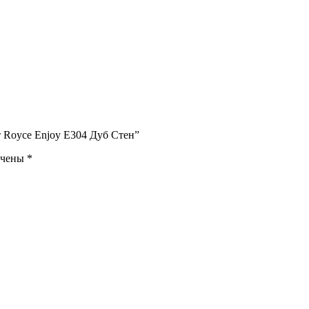
 Royce Enjoy Е304 Дуб Стен”
ечены
*