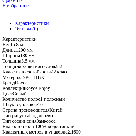
Сравнить
SPC
В избранное
ламинат
Royce
Enjoy
Характеристики
Е304
Отзывы (0)
Дуб
Стен
Характеристики
Вес
15.8 кг
Длина
1200 мм
Ширина
180 мм
Толщина
3.5 мм
Толщина защитного слоя
282
Класс износостойкости
42 класс
Материал
SPC, ПВХ
Бренд
Royce
Коллекция
Royce Enjoy
Цвет
Серый
Количество полос
1-полосный
Штук в упаковке
10
Страна производителя
Китай
Тип рисунка
Под дерево
Тип соединения
Замковое
Влагостойкость
100% водостойкий
Квадратных метров в упаковке
2.1600