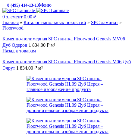
Меню
8 (495) 414-13-13
c 10:00 до 19:00
0
элемент
0.00
₽
Главная
»
Каталог напольных покрытий
»
SPC ламинат
»
Floorwood
Каменно-полимерная SPC плитка Floorwood Genesis МV06
Дуб Одерон
1 834.00
₽
м²
Назад к товарам
Каменно-полимерная SPC плитка Floorwood Genesis М06 Дуб
Элрут
1 834.00
₽
м²