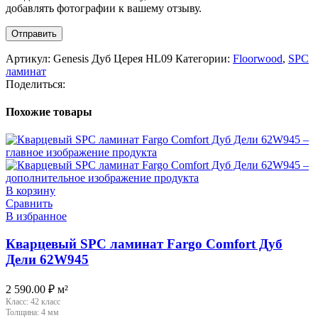
добавлять фотографии к вашему отзыву.
Артикул:
Genesis Дуб Церея HL09
Категории:
Floorwood
,
SPC
ламинат
Поделиться:
Похожие товары
В корзину
Сравнить
В избранное
Кварцевый SPC ламинат Fargo Comfort Дуб
Дели 62W945
2 590.00
₽
м²
Класс:
42 класс
Толщина:
4 мм