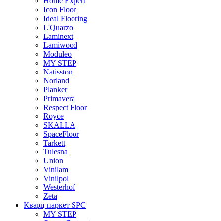
Home Expert
Icon Floor
Ideal Flooring
L'Quarzo
Laminext
Lamiwood
Moduleo
MY STEP
Natisston
Norland
Planker
Primavera
Respect Floor
Royce
SKALLA
SpaceFloor
Tarkett
Tulesna
Union
Vinilam
Vinilpol
Westerhof
Zeta
Кварц паркет SPC
MY STEP