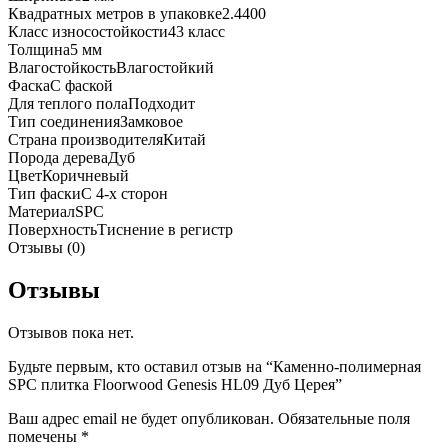
Квадратных метров в упаковке
2.4400
Класс износостойкости
43 класс
Толщина
5 мм
Влагостойкость
Влагостойкий
Фаска
С фаской
Для теплого пола
Подходит
Тип соединения
Замковое
Страна производителя
Китай
Порода дерева
Дуб
Цвет
Коричневый
Тип фаски
С 4-х сторон
Материал
SPC
Поверхность
Тиснение в регистр
Отзывы (0)
Отзывы
Отзывов пока нет.
Будьте первым, кто оставил отзыв на “Каменно-полимерная
SPC плитка Floorwood Genesis HL09 Дуб Церея”
Ваш адрес email не будет опубликован.
Обязательные поля
помечены
*