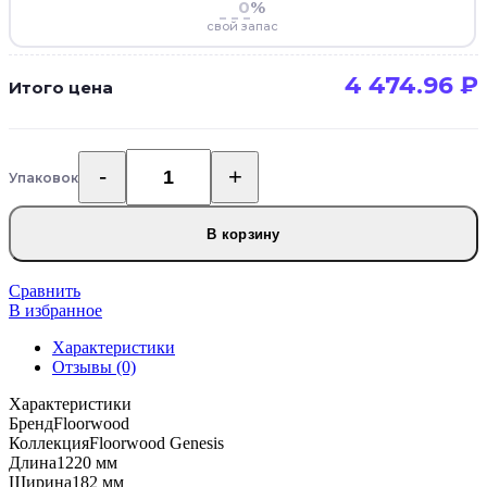
%
свой запас
4 474.96
₽
Итого цена
Упаковок
Количество
товара
Каменно-
В корзину
полимерная
SPC
плитка
Сравнить
Floorwood
В избранное
Genesis
Характеристики
HL09
Отзывы (0)
Дуб
Церея
Характеристики
Бренд
Floorwood
Коллекция
Floorwood Genesis
Длина
1220 мм
Ширина
182 мм