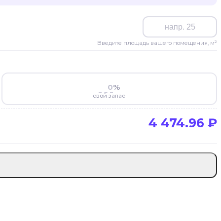
Введите площадь вашего помещения, м²
%
свой запас
4 474.96
₽