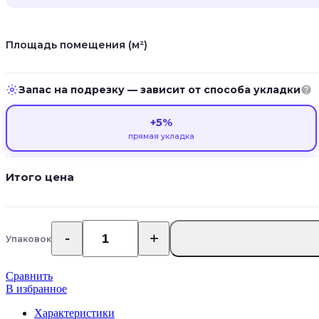
Площадь помещения (м²)
Запас на подрезку — зависит от способа укладки
+5%
прямая укладка
Итого цена
Упаковок
Количество
товара
Каменно-
Сравнить
полимерная
В избранное
SPC
плитка
Характеристики