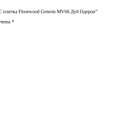
C плитка Floorwood Genesis МV06 Дуб Одерон”
ечены
*