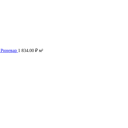
б Риневар
1 834.00
₽
м²