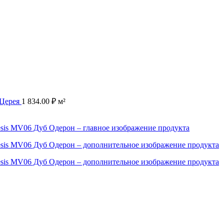
 Церея
1 834.00
₽
м²