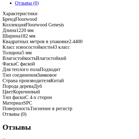
Floorwood
Отзывы (0)
Genesis
Характеристики
МV06
Бренд
Floorwood
Дуб
Коллекция
Floorwood Genesis
Одерон
Длина
1220 мм
Ширина
182 мм
Квадратных метров в упаковке
2.4400
Класс износостойкости
43 класс
Толщина
5 мм
Влагостойкость
Влагостойкий
Фаска
С фаской
Для теплого пола
Подходит
Тип соединения
Замковое
Страна производителя
Китай
Порода дерева
Дуб
Цвет
Коричневый
Тип фаски
С 4-х сторон
Материал
SPC
Поверхность
Тиснение в регистр
Отзывы (0)
Отзывы