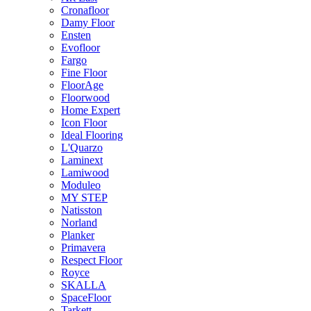
Cronafloor
Damy Floor
Ensten
Evofloor
Fargo
Fine Floor
FloorAge
Floorwood
Home Expert
Icon Floor
Ideal Flooring
L'Quarzo
Laminext
Lamiwood
Moduleo
MY STEP
Natisston
Norland
Planker
Primavera
Respect Floor
Royce
SKALLA
SpaceFloor
Tarkett