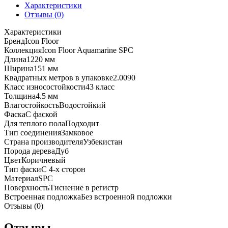
Характеристики
Отзывы (0)
Характеристики
Бренд
Icon Floor
Коллекция
Icon Floor Aquamarine SPC
Длина
1220 мм
Ширина
151 мм
Квадратных метров в упаковке
2.0090
Класс износостойкости
43 класс
Толщина
4.5 мм
Влагостойкость
Водостойкий
Фаска
С фаской
Для теплого пола
Подходит
Тип соединения
Замковое
Страна производителя
Узбекистан
Порода дерева
Дуб
Цвет
Коричневый
Тип фаски
С 4-х сторон
Материал
SPC
Поверхность
Тиснение в регистр
Встроенная подложка
Без встроенной подложки
Отзывы (0)
Отзывы