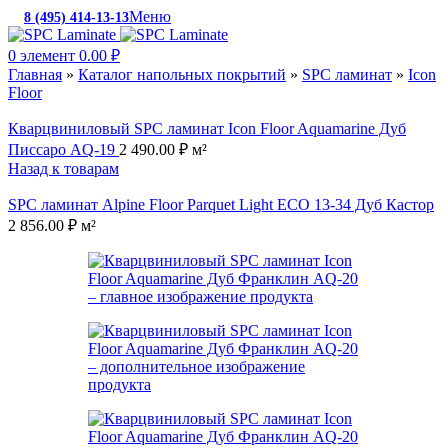
Меню
8 (495) 414-13-13
c 10:00 до 19:00
0
элемент
0.00
₽
Главная
»
Каталог напольных покрытий
»
SPC ламинат
»
Icon
Floor
Кварцвиниловый SPC ламинат Icon Floor Aquamarine Дуб
Писсаро AQ-19
2 490.00
₽
м²
Назад к товарам
SPC ламинат Alpine Floor Parquet Light ECO 13-34 Дуб Кастор
2 856.00
₽
м²