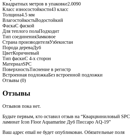
Квадратных метров в упаковке
2.0090
Класс износостойкости
43 класс
Толщина
4.5 мм
Влагостойкость
Водостойкий
Фаска
С фаской
Для теплого пола
Подходит
Тип соединения
Замковое
Страна производителя
Узбекистан
Порода дерева
Дуб
Цвет
Коричневый
Тип фаски
С 4-х сторон
Материал
SPC
Поверхность
Тиснение в регистр
Встроенная подложка
Без встроенной подложки
Отзывы (0)
Отзывы
Отзывов пока нет.
Будьте первым, кто оставил отзыв на “Кварцвиниловый SPC
ламинат Icon Floor Aquamarine Дуб Писсаро AQ-19”
Ваш адрес email не будет опубликован.
Обязательные поля