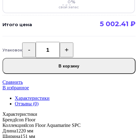
%
свой запас
5 002.41
₽
Итого цена
Упаковок
Количество
товара
Кварцвиниловый
В корзину
SPC
ламинат
Icon
Сравнить
Floor
В избранное
Aquamarine
Характеристики
Дуб
Отзывы (0)
Писсаро
AQ-
Характеристики
19
Бренд
Icon Floor
Коллекция
Icon Floor Aquamarine SPC
Длина
1220 мм
Ширина
151 мм