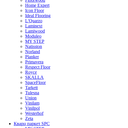
Floorwood
Home Expert
Icon Floor
Ideal Flooring
L'Quarzo
Laminext
Lamiwood
Moduleo
MY STEP
Natisston
Norland
Planker
Primavera
Respect Floor
Royce
SKALLA
SpaceFloor
Tarkett
Tulesna
Union
Vinilam
Vinilpol
Westerhof
Zeta
Кварц паркет SPC