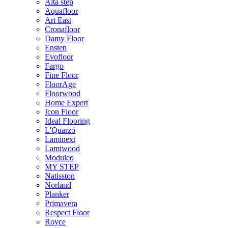
Alta step
Aquafloor
Art East
Cronafloor
Damy Floor
Ensten
Evofloor
Fargo
Fine Floor
FloorAge
Floorwood
Home Expert
Icon Floor
Ideal Flooring
L'Quarzo
Laminext
Lamiwood
Moduleo
MY STEP
Natisston
Norland
Planker
Primavera
Respect Floor
Royce