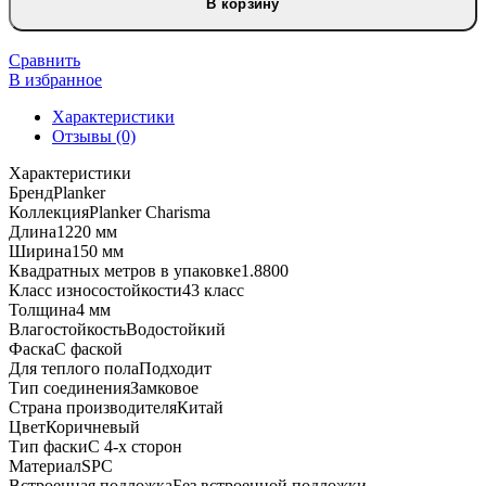
В корзину
ламинат
Planker
Charisma
Сравнить
Роуз
В избранное
7001
Характеристики
Отзывы (0)
Характеристики
Бренд
Planker
Коллекция
Planker Charisma
Длина
1220 мм
Ширина
150 мм
Квадратных метров в упаковке
1.8800
Класс износостойкости
43 класс
Толщина
4 мм
Влагостойкость
Водостойкий
Фаска
С фаской
Для теплого пола
Подходит
Тип соединения
Замковое
Страна производителя
Китай
Цвет
Коричневый
Тип фаски
С 4-х сторон
Материал
SPC
Встроенная подложка
Без встроенной подложки