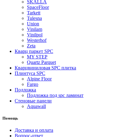
SKALLA
SpaceFloor
Tarkett
Tulesna
Union
Vinilam
Vinilpol
Westerhof
Zeta
Кварц паркет SPC
MY STEP
Quartz Parquet
Кварцвиниловая SPC плитка
Плинтуса SPC
Alpine Floor
Fargo
Подложка
Подложка под spc ламинат
Стеновые панели
Aquawall
Помощь
Доставка и оплата
Вопрос-ответ