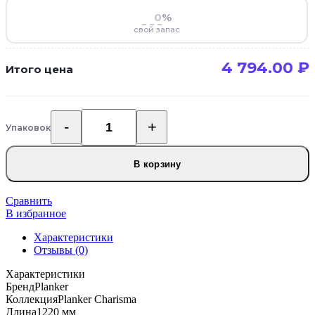
%
свой запас
4 794.00
₽
Итого цена
Упаковок
Количество
товара
SPC
В корзину
ламинат
Planker
Charisma
Сравнить
Тайлер
В избранное
7005
Характеристики
Отзывы (0)
Характеристики
Бренд
Planker
Коллекция
Planker Charisma
Длина
1220 мм