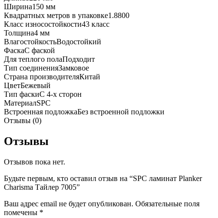
Ширина
150 мм
Квадратных метров в упаковке
1.8800
Класс износостойкости
43 класс
Толщина
4 мм
Влагостойкость
Водостойкий
Фаска
С фаской
Для теплого пола
Подходит
Тип соединения
Замковое
Страна производителя
Китай
Цвет
Бежевый
Тип фаски
С 4-х сторон
Материал
SPC
Встроенная подложка
Без встроенной подложки
Отзывы (0)
Отзывы
Отзывов пока нет.
Будьте первым, кто оставил отзыв на “SPC ламинат Planker
Charisma Тайлер 7005”
Ваш адрес email не будет опубликован.
Обязательные поля
помечены
*