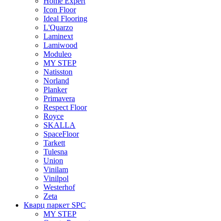
Home Expert
Icon Floor
Ideal Flooring
L'Quarzo
Laminext
Lamiwood
Moduleo
MY STEP
Natisston
Norland
Planker
Primavera
Respect Floor
Royce
SKALLA
SpaceFloor
Tarkett
Tulesna
Union
Vinilam
Vinilpol
Westerhof
Zeta
Кварц паркет SPC
MY STEP