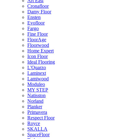
Art East
Cronafloor
Damy Floor
Ensten
Evofloor
Fargo
Fine Floor
FloorAge
Floorwood
Home Expert
Icon Floor
Ideal Flooring
L'Quarzo
Laminext
Lamiwood
Moduleo
MY STEP
Natisston
Norland
Planker
Primavera
Respect Floor
Royce
SKALLA
SpaceFloor