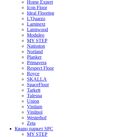
Home Expert
Icon Floor
Ideal Flooring
L'Quarzo
Laminext
Lamiwood
Moduleo
MY STEP
Natisston
Norland
Planker
Primavera
Respect Floor
Royce
SKALLA
SpaceFloor
Tarkett
Tulesna
Union
Vinilam
Vinilpol
Westerhof
Zeta
Кварц паркет SPC
MY STEP