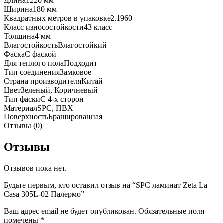
Длина
1220 мм
Ширина
180 мм
Квадратных метров в упаковке
2.1960
Класс износостойкости
43 класс
Толщина
4 мм
Влагостойкость
Влагостойкий
Фаска
С фаской
Для теплого пола
Подходит
Тип соединения
Замковое
Страна производителя
Китай
Цвет
Зеленый, Коричневый
Тип фаски
С 4-х сторон
Материал
SPC, ПВХ
Поверхность
Брашированная
Отзывы (0)
Отзывы
Отзывов пока нет.
Будьте первым, кто оставил отзыв на “SPC ламинат Zeta La
Casa 305L-02 Палермо”
Ваш адрес email не будет опубликован.
Обязательные поля
помечены
*