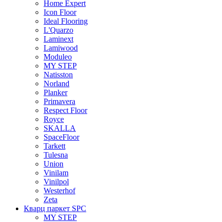
Home Expert
Icon Floor
Ideal Flooring
L'Quarzo
Laminext
Lamiwood
Moduleo
MY STEP
Natisston
Norland
Planker
Primavera
Respect Floor
Royce
SKALLA
SpaceFloor
Tarkett
Tulesna
Union
Vinilam
Vinilpol
Westerhof
Zeta
Кварц паркет SPC
MY STEP