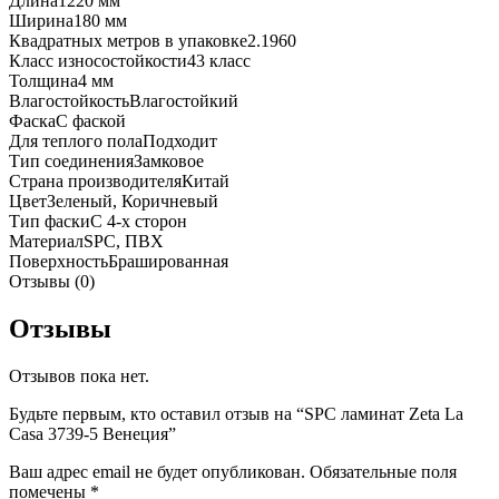
Длина
1220 мм
Ширина
180 мм
Квадратных метров в упаковке
2.1960
Класс износостойкости
43 класс
Толщина
4 мм
Влагостойкость
Влагостойкий
Фаска
С фаской
Для теплого пола
Подходит
Тип соединения
Замковое
Страна производителя
Китай
Цвет
Зеленый, Коричневый
Тип фаски
С 4-х сторон
Материал
SPC, ПВХ
Поверхность
Брашированная
Отзывы (0)
Отзывы
Отзывов пока нет.
Будьте первым, кто оставил отзыв на “SPC ламинат Zeta La
Casa 3739-5 Венеция”
Ваш адрес email не будет опубликован.
Обязательные поля
помечены
*